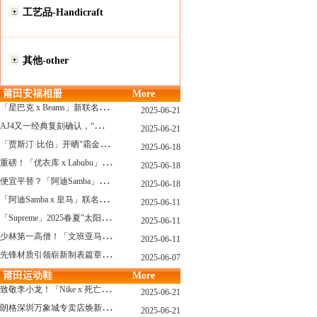
工艺品-Handicraft
其他-other
莆田安福相册
More
「
星巴克 x Beams」新联名系列曝光，定档发售！
2025-06-21
A
J4又一经典复刻确认，“黑猫”配色发售日公布了！
2025-06-21
「
贾斯汀·比伯」开晒"霜金爱彼AP"皇家橡树，破产？不可能的...
2025-06-18
重
磅！「优衣库 x Labubu」联名2.0计划曝光，单品清单泄露！
2025-06-18
便
宜平替？「阿迪Samba」特别款"珍珠蕾丝"曝光，确认发售！
2025-06-18
「
阿迪Samba x 皇马」联名确认发售，附发售链接...
2025-06-11
「
Supreme」2025春夏"太阳镜"系列曝光，附发售指南！
2025-06-11
少
林第一高僧！「文班亚马」剃光头，去河南少林寺修行了...
2025-06-11
先
锋材质引领崭新制表篇章 TAG Heuer泰格豪雅推出采用新型钛金属打造的摩纳哥系列双秒追针计时码表，全新定义先锋材质
2025-06-07
莆田运动鞋
More
致
敬李小龙！「Nike x 死亡游戏」特殊配色曝光，确认发售！
2025-06-21
朗
格深圳万象城专卖店焕新开幕 萨克森制表艺术耀启华南新章
2025-06-21