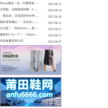
D
emna最后一击：巴黎世家玩上PUMA了
2025-06-21
王
思聪、滨崎真绪开晒「Switch 2」，一台溢价1000+...！
2025-06-18
「
权志龙」活动迟到40分钟，反手捐了8.8亿韩元...
2025-06-18
国
区发售确认！「石头岛 x New Balance」新联名曝光，定档了！
2025-06-11
北
卡蓝！「科比Kobe 1」新配色要发售了...
2025-06-11
被
炒到1.1w一个！「Labubu x sacai」三方特殊联名曝光...
2025-06-11
欣赏春夏穿搭示范
2025-06-07