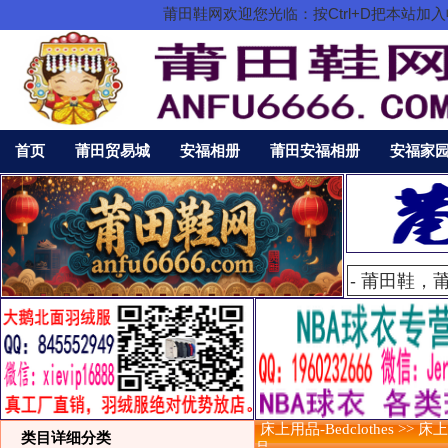
莆田鞋网欢迎您光临：按Ctrl+D把本站
首页
莆田贸易城
安福相册
莆田安福相册
安福家
床上用品-Bedclothes >> 床
类目详细分类