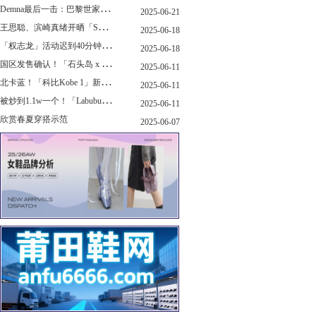
D
emna最后一击：巴黎世家玩上PUMA了
2025-06-21
王
思聪、滨崎真绪开晒「Switch 2」，一台溢价1000+...！
2025-06-18
「
权志龙」活动迟到40分钟，反手捐了8.8亿韩元...
2025-06-18
国
区发售确认！「石头岛 x New Balance」新联名曝光，定档了！
2025-06-11
北
卡蓝！「科比Kobe 1」新配色要发售了...
2025-06-11
被
炒到1.1w一个！「Labubu x sacai」三方特殊联名曝光...
2025-06-11
欣赏春夏穿搭示范
2025-06-07