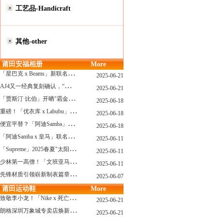
工艺品-Handicraft
其他-other
莆田安福相册
More
「
星巴克 x Beams」新联名系列曝光，定档发售！
2025-06-21
A
J4又一经典复刻确认，“黑猫”配色发售日公布了！
2025-06-21
「
贾斯汀·比伯」开晒"霜金爱彼AP"皇家橡树，破产？不可能的...
2025-06-18
重
磅！「优衣库 x Labubu」联名2.0计划曝光，单品清单泄露！
2025-06-18
便
宜平替？「阿迪Samba」特别款"珍珠蕾丝"曝光，确认发售！
2025-06-18
「
阿迪Samba x 皇马」联名确认发售，附发售链接...
2025-06-11
「
Supreme」2025春夏"太阳镜"系列曝光，附发售指南！
2025-06-11
少
林第一高僧！「文班亚马」剃光头，去河南少林寺修行了...
2025-06-11
先
锋材质引领崭新制表篇章 TAG Heuer泰格豪雅推出采用新型钛金属打造的摩纳哥系列双秒追针计时码表，全新定义先锋材质
2025-06-07
莆田运动鞋
More
致
敬李小龙！「Nike x 死亡游戏」特殊配色曝光，确认发售！
2025-06-21
朗
格深圳万象城专卖店焕新开幕 萨克森制表艺术耀启华南新章
2025-06-21