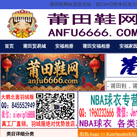
莆田鞋网欢迎您光临：按Ctrl+D把本站
首页
莆田贸易城
安福相册
莆田安福相册
安福家
类目详细分类
包包-bags >> KateSpade(KS)