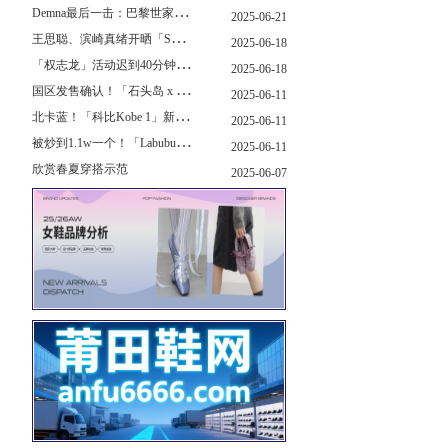
D
emna最后一击：巴黎世家玩上PUMA了
2025-06-21
王
思聪、滨崎真绪开晒「Switch 2」，一台溢价1000+...！
2025-06-18
「
权志龙」活动迟到40分钟，反手捐了8.8亿韩元...
2025-06-18
国
区发售确认！「石头岛 x New Balance」新联名曝光，定档了！
2025-06-11
北
卡蓝！「科比Kobe 1」新配色要发售了...
2025-06-11
被
炒到1.1w一个！「Labubu x sacai」三方特殊联名曝光...
2025-06-11
欣赏春夏穿搭示范
2025-06-07