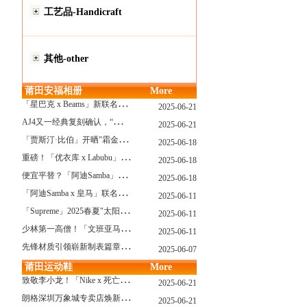
工艺品-Handicraft
其他-other
莆田安福相册
More
「
星巴克 x Beams」新联名系列曝光，定档发售！
2025-06-21
A
J4又一经典复刻确认，“黑猫”配色发售日公布了！
2025-06-21
「
贾斯汀·比伯」开晒"霜金爱彼AP"皇家橡树，破产？不可能的...
2025-06-18
重
磅！「优衣库 x Labubu」联名2.0计划曝光，单品清单泄露！
2025-06-18
便
宜平替？「阿迪Samba」特别款"珍珠蕾丝"曝光，确认发售！
2025-06-18
「
阿迪Samba x 皇马」联名确认发售，附发售链接...
2025-06-11
「
Supreme」2025春夏"太阳镜"系列曝光，附发售指南！
2025-06-11
少
林第一高僧！「文班亚马」剃光头，去河南少林寺修行了...
2025-06-11
先
锋材质引领崭新制表篇章 TAG Heuer泰格豪雅推出采用新型钛金属打造的摩纳哥系列双秒追针计时码表，全新定义先锋材质
2025-06-07
莆田运动鞋
More
致
敬李小龙！「Nike x 死亡游戏」特殊配色曝光，确认发售！
2025-06-21
朗
格深圳万象城专卖店焕新开幕 萨克森制表艺术耀启华南新章
2025-06-21