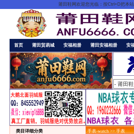
莆田鞋网欢迎您光临：按Ctrl+D
首页
莆田贸易城
安福相册
莆田安福相册
安
类目详细分类
手表-watch >> 手表