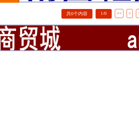
1/0
<<
<
共0个内容