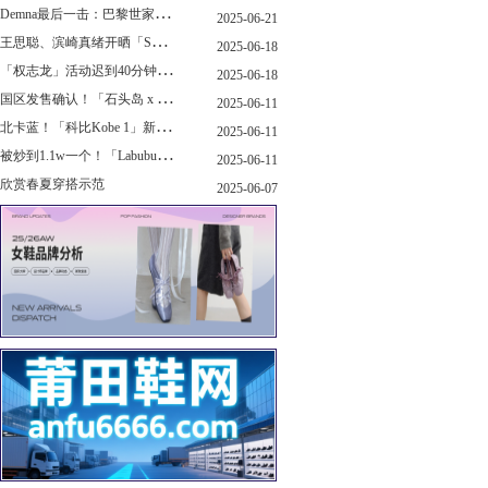
D
emna最后一击：巴黎世家玩上PUMA了
2025-06-21
王
思聪、滨崎真绪开晒「Switch 2」，一台溢价1000+...！
2025-06-18
「
权志龙」活动迟到40分钟，反手捐了8.8亿韩元...
2025-06-18
国
区发售确认！「石头岛 x New Balance」新联名曝光，定档了！
2025-06-11
北
卡蓝！「科比Kobe 1」新配色要发售了...
2025-06-11
被
炒到1.1w一个！「Labubu x sacai」三方特殊联名曝光...
2025-06-11
欣赏春夏穿搭示范
2025-06-07