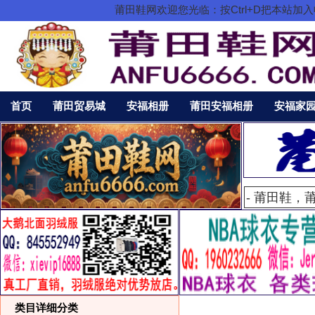
莆田鞋网欢迎您光临：按Ctrl+D把本站
首页
莆田贸易城
安福相册
莆田安福相册
安福家
类目详细分类