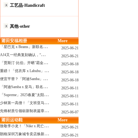
工艺品-Handicraft
其他-other
莆田安福相册
More
「
星巴克 x Beams」新联名系列曝光，定档发售！
2025-06-21
A
J4又一经典复刻确认，“黑猫”配色发售日公布了！
2025-06-21
「
贾斯汀·比伯」开晒"霜金爱彼AP"皇家橡树，破产？不可能的...
2025-06-18
重
磅！「优衣库 x Labubu」联名2.0计划曝光，单品清单泄露！
2025-06-18
便
宜平替？「阿迪Samba」特别款"珍珠蕾丝"曝光，确认发售！
2025-06-18
「
阿迪Samba x 皇马」联名确认发售，附发售链接...
2025-06-11
「
Supreme」2025春夏"太阳镜"系列曝光，附发售指南！
2025-06-11
少
林第一高僧！「文班亚马」剃光头，去河南少林寺修行了...
2025-06-11
先
锋材质引领崭新制表篇章 TAG Heuer泰格豪雅推出采用新型钛金属打造的摩纳哥系列双秒追针计时码表，全新定义先锋材质
2025-06-07
莆田运动鞋
More
致
敬李小龙！「Nike x 死亡游戏」特殊配色曝光，确认发售！
2025-06-21
朗
格深圳万象城专卖店焕新开幕 萨克森制表艺术耀启华南新章
2025-06-21