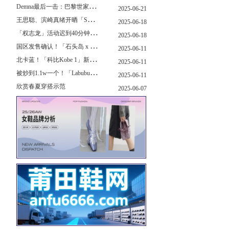
D
emna最后一击：巴黎世家玩上PUMA了
2025-06-21
王
思聪、滨崎真绪开晒「Switch 2」，一台溢价1000+...！
2025-06-18
「
权志龙」活动迟到40分钟，反手捐了8.8亿韩元...
2025-06-18
国
区发售确认！「石头岛 x New Balance」新联名曝光，定档了！
2025-06-11
北
卡蓝！「科比Kobe 1」新配色要发售了...
2025-06-11
被
炒到1.1w一个！「Labubu x sacai」三方特殊联名曝光...
2025-06-11
欣赏春夏穿搭示范
2025-06-07