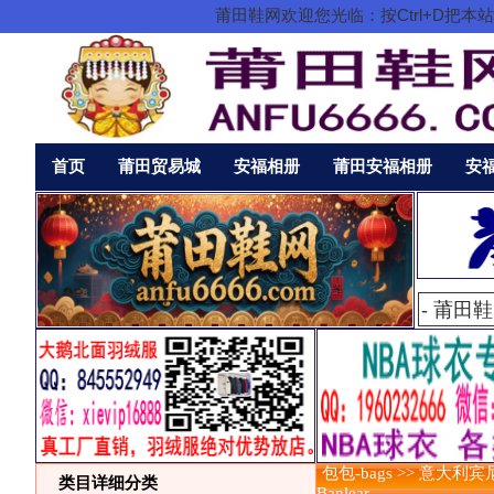
莆田鞋网欢迎您光临：按Ctrl+D
首页
莆田贸易城
安福相册
莆田安福相册
安
包包-bags >> 意大利宾
类目详细分类
Banlear