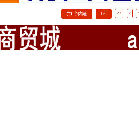
1/0
<<
<
共0个内容