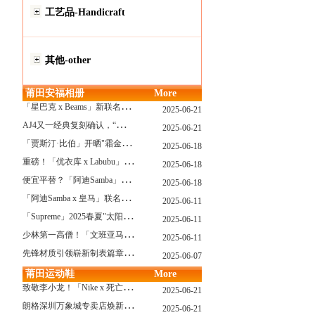
工艺品-Handicraft
其他-other
莆田安福相册
More
「
星巴克 x Beams」新联名系列曝光，定档发售！
2025-06-21
A
J4又一经典复刻确认，“黑猫”配色发售日公布了！
2025-06-21
「
贾斯汀·比伯」开晒"霜金爱彼AP"皇家橡树，破产？不可能的...
2025-06-18
重
磅！「优衣库 x Labubu」联名2.0计划曝光，单品清单泄露！
2025-06-18
便
宜平替？「阿迪Samba」特别款"珍珠蕾丝"曝光，确认发售！
2025-06-18
「
阿迪Samba x 皇马」联名确认发售，附发售链接...
2025-06-11
「
Supreme」2025春夏"太阳镜"系列曝光，附发售指南！
2025-06-11
少
林第一高僧！「文班亚马」剃光头，去河南少林寺修行了...
2025-06-11
先
锋材质引领崭新制表篇章 TAG Heuer泰格豪雅推出采用新型钛金属打造的摩纳哥系列双秒追针计时码表，全新定义先锋材质
2025-06-07
莆田运动鞋
More
致
敬李小龙！「Nike x 死亡游戏」特殊配色曝光，确认发售！
2025-06-21
朗
格深圳万象城专卖店焕新开幕 萨克森制表艺术耀启华南新章
2025-06-21