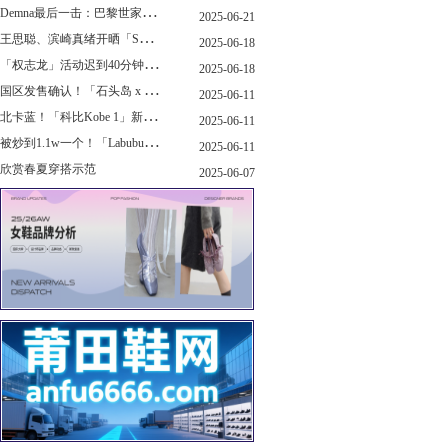
D
emna最后一击：巴黎世家玩上PUMA了
2025-06-21
王
思聪、滨崎真绪开晒「Switch 2」，一台溢价1000+...！
2025-06-18
「
权志龙」活动迟到40分钟，反手捐了8.8亿韩元...
2025-06-18
国
区发售确认！「石头岛 x New Balance」新联名曝光，定档了！
2025-06-11
北
卡蓝！「科比Kobe 1」新配色要发售了...
2025-06-11
被
炒到1.1w一个！「Labubu x sacai」三方特殊联名曝光...
2025-06-11
欣赏春夏穿搭示范
2025-06-07