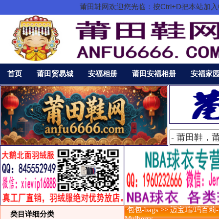
莆田鞋网欢迎您光临：按Ctrl+D把本站
首页
莆田贸易城
安福相册
莆田安福相册
安福家
包包-bags >> 迈宝瑞/玛百莉-
类目详细分类
Mulberry