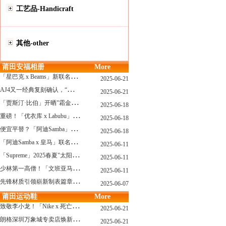
工艺品-Handicraft
其他-other
莆田安福相册
More
「
星巴克 x Beams」新联名系列曝光，定档发售！
2025-06-21
A
J4又一经典复刻确认，“黑猫”配色发售日公布了！
2025-06-21
「
贾斯汀·比伯」开晒"霜金爱彼AP"皇家橡树，破产？不可能的...
2025-06-18
重
磅！「优衣库 x Labubu」联名2.0计划曝光，单品清单泄露！
2025-06-18
便
宜平替？「阿迪Samba」特别款"珍珠蕾丝"曝光，确认发售！
2025-06-18
「
阿迪Samba x 皇马」联名确认发售，附发售链接...
2025-06-11
「
Supreme」2025春夏"太阳镜"系列曝光，附发售指南！
2025-06-11
少
林第一高僧！「文班亚马」剃光头，去河南少林寺修行了...
2025-06-11
先
锋材质引领崭新制表篇章 TAG Heuer泰格豪雅推出采用新型钛金属打造的摩纳哥系列双秒追针计时码表，全新定义先锋材质
2025-06-07
莆田运动鞋
More
致
敬李小龙！「Nike x 死亡游戏」特殊配色曝光，确认发售！
2025-06-21
朗
格深圳万象城专卖店焕新开幕 萨克森制表艺术耀启华南新章
2025-06-21