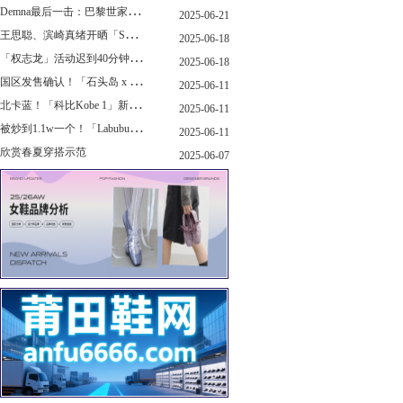
D
emna最后一击：巴黎世家玩上PUMA了
2025-06-21
王
思聪、滨崎真绪开晒「Switch 2」，一台溢价1000+...！
2025-06-18
「
权志龙」活动迟到40分钟，反手捐了8.8亿韩元...
2025-06-18
国
区发售确认！「石头岛 x New Balance」新联名曝光，定档了！
2025-06-11
北
卡蓝！「科比Kobe 1」新配色要发售了...
2025-06-11
被
炒到1.1w一个！「Labubu x sacai」三方特殊联名曝光...
2025-06-11
欣赏春夏穿搭示范
2025-06-07