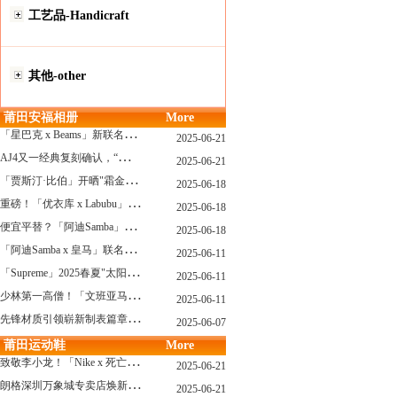
工艺品-Handicraft
其他-other
莆田安福相册
More
「
星巴克 x Beams」新联名系列曝光，定档发售！
2025-06-21
A
J4又一经典复刻确认，“黑猫”配色发售日公布了！
2025-06-21
「
贾斯汀·比伯」开晒"霜金爱彼AP"皇家橡树，破产？不可能的...
2025-06-18
重
磅！「优衣库 x Labubu」联名2.0计划曝光，单品清单泄露！
2025-06-18
便
宜平替？「阿迪Samba」特别款"珍珠蕾丝"曝光，确认发售！
2025-06-18
「
阿迪Samba x 皇马」联名确认发售，附发售链接...
2025-06-11
「
Supreme」2025春夏"太阳镜"系列曝光，附发售指南！
2025-06-11
少
林第一高僧！「文班亚马」剃光头，去河南少林寺修行了...
2025-06-11
先
锋材质引领崭新制表篇章 TAG Heuer泰格豪雅推出采用新型钛金属打造的摩纳哥系列双秒追针计时码表，全新定义先锋材质
2025-06-07
莆田运动鞋
More
致
敬李小龙！「Nike x 死亡游戏」特殊配色曝光，确认发售！
2025-06-21
朗
格深圳万象城专卖店焕新开幕 萨克森制表艺术耀启华南新章
2025-06-21