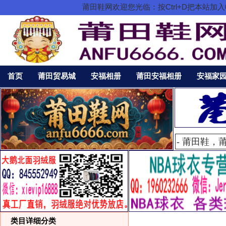
莆田鞋网欢迎您光临：按Ctrl+D把本站
首页
莆田贸易城
安福相册
莆田安福相册
安福家
类目详细分类