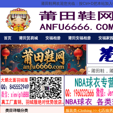
莆田鞋网欢迎您光临：按Ctrl+D把本站
首页
莆田贸易城
安福相册
莆田安福相册
安福家
类目详细分类
服装类-Clothing >> 七匹狼