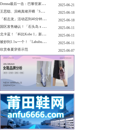
D
emna最后一击：巴黎世家玩上PUMA了
2025-06-21
王
思聪、滨崎真绪开晒「Switch 2」，一台溢价1000+...！
2025-06-18
「
权志龙」活动迟到40分钟，反手捐了8.8亿韩元...
2025-06-18
国
区发售确认！「石头岛 x New Balance」新联名曝光，定档了！
2025-06-11
北
卡蓝！「科比Kobe 1」新配色要发售了...
2025-06-11
被
炒到1.1w一个！「Labubu x sacai」三方特殊联名曝光...
2025-06-11
欣赏春夏穿搭示范
2025-06-07