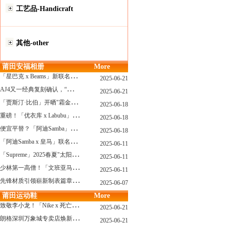
工艺品-Handicraft
其他-other
莆田安福相册
More
「
星巴克 x Beams」新联名系列曝光，定档发售！
2025-06-21
A
J4又一经典复刻确认，“黑猫”配色发售日公布了！
2025-06-21
「
贾斯汀·比伯」开晒"霜金爱彼AP"皇家橡树，破产？不可能的...
2025-06-18
重
磅！「优衣库 x Labubu」联名2.0计划曝光，单品清单泄露！
2025-06-18
便
宜平替？「阿迪Samba」特别款"珍珠蕾丝"曝光，确认发售！
2025-06-18
「
阿迪Samba x 皇马」联名确认发售，附发售链接...
2025-06-11
「
Supreme」2025春夏"太阳镜"系列曝光，附发售指南！
2025-06-11
少
林第一高僧！「文班亚马」剃光头，去河南少林寺修行了...
2025-06-11
先
锋材质引领崭新制表篇章 TAG Heuer泰格豪雅推出采用新型钛金属打造的摩纳哥系列双秒追针计时码表，全新定义先锋材质
2025-06-07
莆田运动鞋
More
致
敬李小龙！「Nike x 死亡游戏」特殊配色曝光，确认发售！
2025-06-21
朗
格深圳万象城专卖店焕新开幕 萨克森制表艺术耀启华南新章
2025-06-21