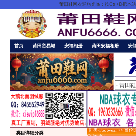
莆田鞋网欢迎您光临：按Ctrl+D
首页
莆田贸易城
安福相册
莆田安福相册
安
鞋类-Footwear >> 哥伦
类目详细分类
Columbia