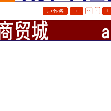
1/1
<<
<
1
共1个内容