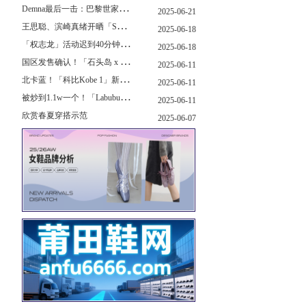
D
emna最后一击：巴黎世家玩上PUMA了
2025-06-21
王
思聪、滨崎真绪开晒「Switch 2」，一台溢价1000+...！
2025-06-18
「
权志龙」活动迟到40分钟，反手捐了8.8亿韩元...
2025-06-18
国
区发售确认！「石头岛 x New Balance」新联名曝光，定档了！
2025-06-11
北
卡蓝！「科比Kobe 1」新配色要发售了...
2025-06-11
被
炒到1.1w一个！「Labubu x sacai」三方特殊联名曝光...
2025-06-11
欣赏春夏穿搭示范
2025-06-07