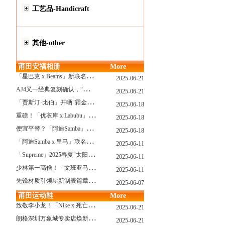
工艺品-Handicraft
其他-other
莆田安福相册
More
「
星巴克 x Beams」新联名系列曝光，定档发售！
2025-06-21
A
J4又一经典复刻确认，“黑猫”配色发售日公布了！
2025-06-21
「
贾斯汀·比伯」开晒"霜金爱彼AP"皇家橡树，破产？不可能的...
2025-06-18
重
磅！「优衣库 x Labubu」联名2.0计划曝光，单品清单泄露！
2025-06-18
便
宜平替？「阿迪Samba」特别款"珍珠蕾丝"曝光，确认发售！
2025-06-18
「
阿迪Samba x 皇马」联名确认发售，附发售链接...
2025-06-11
「
Supreme」2025春夏"太阳镜"系列曝光，附发售指南！
2025-06-11
少
林第一高僧！「文班亚马」剃光头，去河南少林寺修行了...
2025-06-11
先
锋材质引领崭新制表篇章 TAG Heuer泰格豪雅推出采用新型钛金属打造的摩纳哥系列双秒追针计时码表，全新定义先锋材质
2025-06-07
莆田运动鞋
More
致
敬李小龙！「Nike x 死亡游戏」特殊配色曝光，确认发售！
2025-06-21
朗
格深圳万象城专卖店焕新开幕 萨克森制表艺术耀启华南新章
2025-06-21